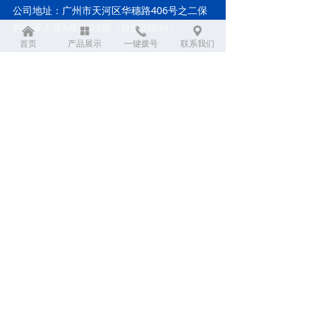
公司地址：广州市天河区华穗路406号之二保
利中景大厦A座3303室（自编3303A）
낀
넒
끅
끇
首页
产品展示
一键拨号
联系我们
快捷导航
走进我们
产品展示
新闻资讯
联系我们
案例展示
粤ICP备18040901号-3
本网站由阿里云提供云计算及安全服务
本网站支持
IPv6