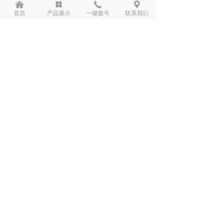
낀
넒
끅
끇
首页
产品展示
一键拨号
联系我们
联系我们
联系电话：18219041559（小钟）
公司地址：广州市天河区华穗路406号之二保
利中景大厦A座3303室（自编3303A）
快捷导航
走进我们
产品展示
新闻资讯
联系我们
案例展示